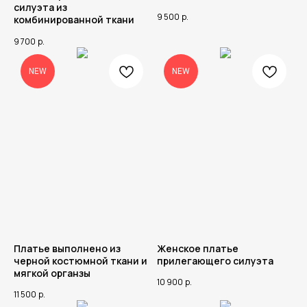
силуэта из
9 500
р.
комбинированной ткани
9 700
р.
NEW
NEW
Каталог
Верх
Низ
Костюмы
Для особого
Верхняя одежда
Платья
Комбинезоны
случая
Платье выполнено из
Женское платье
черной костюмной ткани и
прилегающего силуэта
мягкой органзы
10 900
р.
11 500
р.