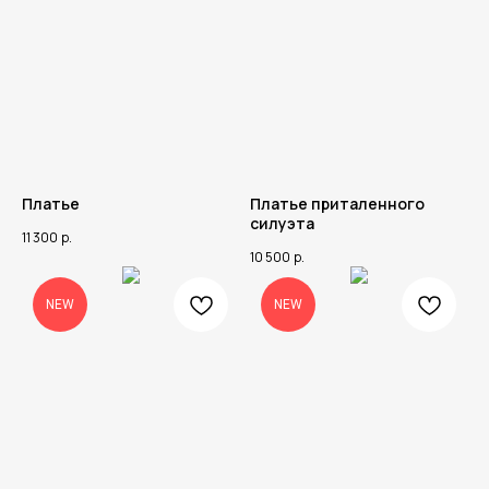
Платье
Платье приталенного
силуэта
11 300
р.
10 500
р.
NEW
NEW