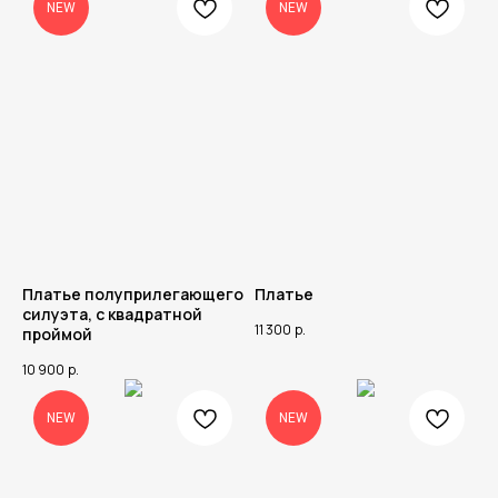
NEW
NEW
Платье полуприлегающего
Платье
силуэта, с квадратной
11 300
р.
проймой
10 900
р.
NEW
NEW