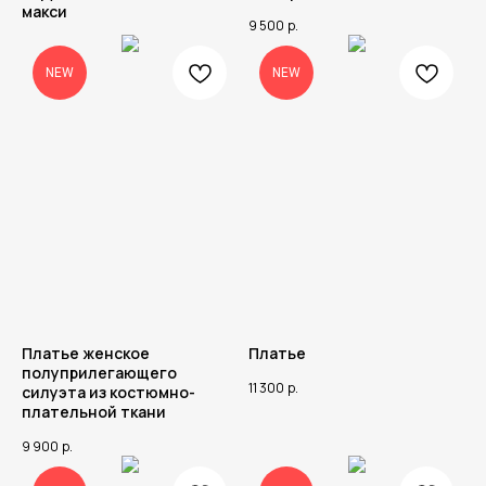
макси
9 500
р.
NEW
NEW
Платье женское
Платье
полуприлегающего
11 300
р.
силуэта из костюмно-
плательной ткани
9 900
р.