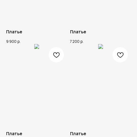
Политика конфиденциальности
обл. Амурская, г. Белогорск, ул.
Кирова 83, 1 этаж
Платье
Платье
9 900
р.
7 200
р.
Платье
Платье