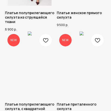
Платье полуприлегающего
Платье женское прямого
силуэта из струящейся
силуэта
ткани
9 500
р.
8 900
р.
NEW
NEW
Платье полуприлегающего
Платье приталенного
силуэта, с квадратной
силуэта