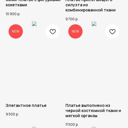
кокетками
силуэта из
комбинированной ткани
10 900
р.
9 700
р.
NEW
NEW
Элегантное платье
Платье выполнено из
черной костюмной ткани и
9 500
р.
мягкой органзы
11 500
р.