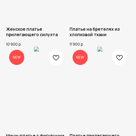
Женское платье
Платье на бретелях из
прилегающего силуэта
хлопковой ткани
10 900
р.
11 900
р.
NEW
NEW
Мини-платье с фигурными
Платье прилегающего