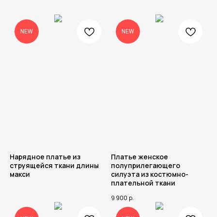
NEW
NEW
Нарядное платье из
Платье женское
струящейся ткани длины
полуприлегающего
макси
силуэта из костюмно-
плательной ткани
9 900
р.