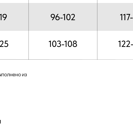
ыполнено из
я