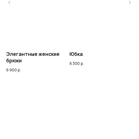
Элегантные женские
Юбка
Ю
брюки
6 300
р.
7 3
6 900
р.