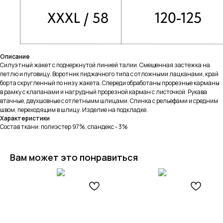
Описание
Силуэтный жакет с подчеркнутой линией талии. Смещенная застежка на
петлю и пуговицу. Воротник пиджачного типа с отложными лацканами, край
борта скругленный по низу жакета. Спереди обработаны прорезные карманы
в рамку с клапанами и нагрудный прорезной карман с листочкой. Рукава
втачные, двухшовные с отлетнымм шлицами. Спинка с рельефами и средним
швом, переходящим в шлицу. Изделие на подкладке.
Характеристики
Состав ткани: полиэстер 97%, спандекс - 3%
Вам может это понравиться