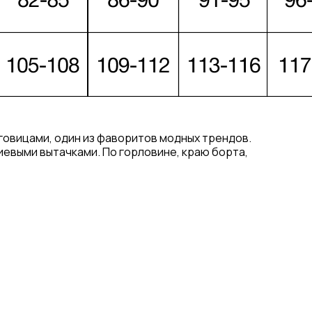
говицами, один из фаворитов модных трендов.
евыми вытачками. По горловине, краю борта,