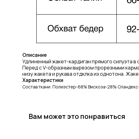
Описание
Удлиненный жакет-кардиган прямого силуэта в 
Перед с V-образным вырезом прорезными карман
низу жакета и рукава отдклка из однотона. Жаке
Характеристики
Состав ткани: Полиэстер-68% Вискоза-28% Спандек
Вам может это понравиться