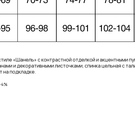
стиле «Шанель» с контрастной отделкой и акцентными пу
ами и декоративными листочками, спинка цельная с тали
т на подкладке.
с-4%