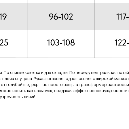
 По спинке кокетка и две складки. По переду центральная потай
я плеча спущена. Рукава втачные, одношовные, с широкой манжет
тот голубой шедевр – не просто вещь, а трансформер настроений
ожно носить как навыпуск, создавая эффект непринужденности и
упречность линий.