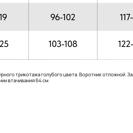
ного трикотажа голубого цвета. Воротник отложной. Зас
нии втачивания 64 см