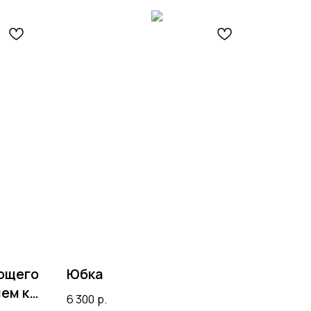
ющего
Юбка
ем к
6 300
р.