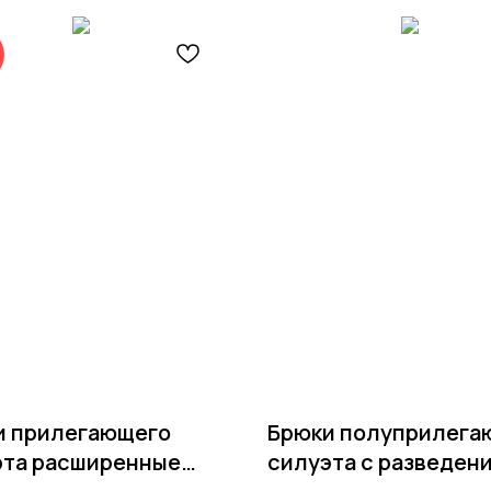
и прилегающего
Брюки полуприлега
эта расширенные
силуэта с разведени