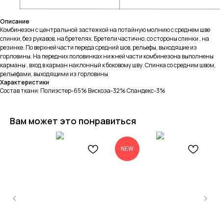
Описание
Комбинезон с центральной застежкой на потайную молнию с среднем шве
спинки, без рукавов, на бретелях. Бретели частично, со стороны спинки , на
резинке. По верхней части переда средний шов, рельефы, выходящие из
горловины. На передних половинках нижней части комбинезона выполнены
карманы , вход в карман наклонный к боковому шву. Спинка со средним швом,
рельефами, выходящими из горловины
Характеристики
Состав ткани: Полиэстер-65% Вискоза-32% Спандекс-3%
Вам может это понравиться
NEW