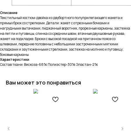
Описание
Текстильный костюм-двойка из двубортного полуприлегающего жакета и
прямых брюк со стрелками. Детали: жакет с отрезными бочками и
нагрудными вытачками, пиджачный воротник, прорезные карманы, застежка
на петли и пуговицы, спинка со средним швом, втачные двухшовные рукава,
жакет на подкладке. Брюки с высокой посадкой на притачном поясе со
шлевками, передние половины с небольшими застроченными мягкими
складками и заутюженными стрелками, застежка на молнию и пуговицу,
боковые карманы
Характеристики
Состав ткани: Вискоза-68% Полиэстер-30% Эластан-2%
Вам может это понравиться