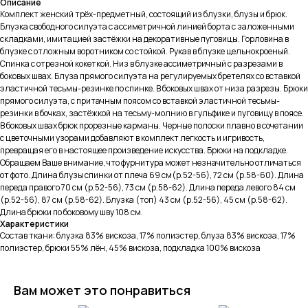
Описание
Комплект женский трёх-предметный, состоящий из блузки, блузы и брюк.
Блузка свободного силуэта с ассиметричной линией борта с заложенными
складками, имитацией застёжки на декоративные пуговицы. Горловина в
блузке с отложным воротником со стойкой. Рукав в блузке цельнокроеный.
Спинка с отрезной кокеткой. Низ в блузке ассиметричный с разрезами в
боковых швах. Блуза прямого силуэта на регулируемых бретелях со вставкой
эластичной тесьмы-резинке по спинке. В боковых швах от низа разрезы. Брюки
прямого силуэта, с притачным поясом со вставкой эластичной тесьмы-
резинки в бочках, застёжкой на тесьму-молнию в гульфике и пуговицу в поясе.
В боковых швах брюк прорезные карманы. Черные полоски плавно в сочетании
с цветочными узорами добавляют в комплект легкость и игривость,
превращая его в настоящее произведение искусства. Брюки на подкладке.
Обращаем Ваше внимание, что фурнитура может незначительно отличаться
от фото. Длина блузы спинки от плеча 69 см(р.52-56), 72 см (р.58-60). Длина
переда правого 70 см (р.52-56), 73 см (р.58-62). Длина переда левого 84 см
(р.52-56), 87 см (р.58-62). Блузка (топ) 43 см (р.52-56), 45 см (р.58-62).
Длина брюки по боковому шву 108 см.
Характеристики
Состав ткани: блузка 83% вискоза, 17% полиэстер, блуза 83% вискоза, 17%
полиэстер, брюки 55% лён, 45% вискоза, подкладка 100% вискоза
Вам может это понравиться