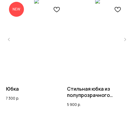
NEW
Юбка
Стильная юбка из
Ю
полупрозрачного
7 300
р.
6 
вискозного полотна
5 900
р.