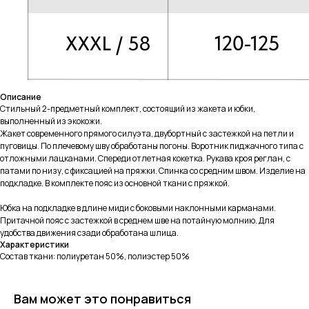
Описание
Стильный 2-предметный комплект, состоящий из жакета и юбки,
выполненный из экокожи.
Жакет современного прямого силуэта, двубортный с застежкой на петли и
пуговицы. По плечевому шву обработаны погоны. Воротник пиджачного типа с
отложными лацканами. Спереди отлетная кокетка. Рукава кроя реглан, с
патами по низу, с фиксацией на пряжки. Спинка со средним швом. Изделие на
подкладке. В комплекте пояс из основной ткани с пряжкой.
Юбка на подкладке в длине миди с боковыми наклонными карманами.
Притачной пояс с застежкой в среднем шве на потайную молнию. Для
удобства движения сзади обработана шлица.
Характеристики
Состав ткани: полиуретан 50%, полиэстер 50%
Вам может это понравиться