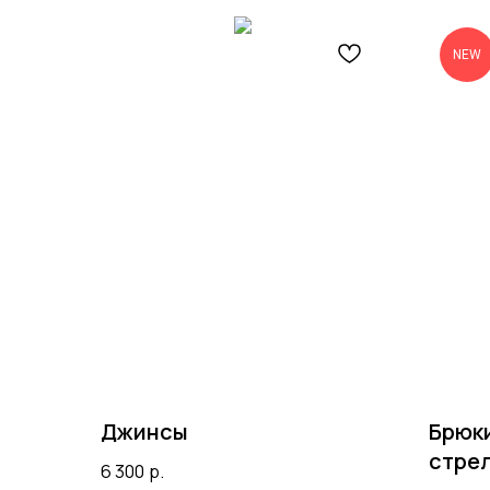
NEW
Джинсы
Брюки
стрел
6 300
р.