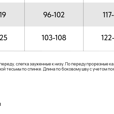
переду, слегка зауженные к низу. По переду прорезные к
ой тесьмы по спинке. Длина по боковому шву с учетом поя
я