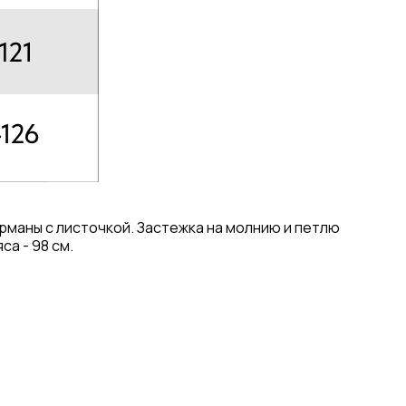
арманы с листочкой. Застежка на молнию и петлю
са - 98 см.