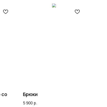
 со
Брюки
5 900
р.