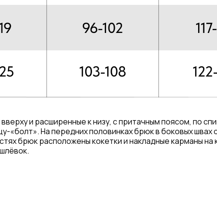
верху и расширенные к низу, с притачным поясом, по спи
ицу-«болт». На передних половинках брюк в боковых шва
астях брюк расположены кокетки и накладные карманы на к
 шлёвок.