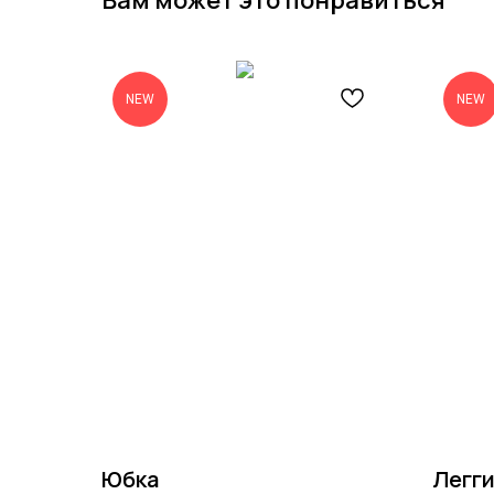
Вам может это понравиться
NEW
NEW
Юбка
Легг