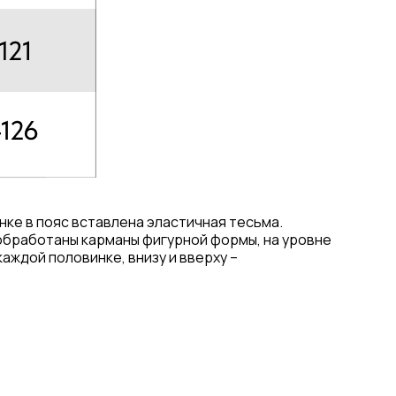
нке в пояс вставлена эластичная тесьма.
х обработаны карманы фигурной формы, на уровне
аждой половинке, внизу и вверху –